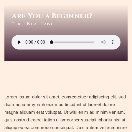
Are You a Beginner?
Thich Nhat Hanh
DR. MONIQUE MAZZA
Naturopathic primary care medicine
HOME
ABOUT
CONSULTATIONS
HEALTH RETREATS
STORIES OF HEALING
HEALTHY RESOURCES
Lorem ipsum dolor sit amet, consectetuer adipiscing elit, sed
diam nonummy nibh euismod tincidunt ut laoreet dolore
VITALITY TIPS
magna aliquam erat volutpat. Ut wisi enim ad minim veniam,
CONTACT
quis nostrud exerci tation ullamcorper suscipit lobortis nisl ut
aliquip ex ea commodo consequat. Duis autem vel eum iriure