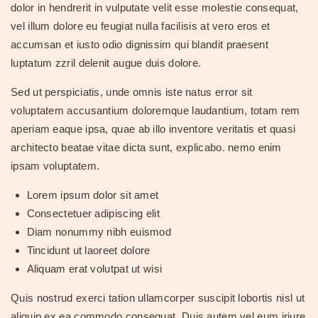
dolor in hendrerit in vulputate velit esse molestie consequat,
vel illum dolore eu feugiat nulla facilisis at vero eros et
accumsan et iusto odio dignissim qui blandit praesent
luptatum zzril delenit augue duis dolore.
Sed ut perspiciatis, unde omnis iste natus error sit
voluptatem accusantium doloremque laudantium, totam rem
aperiam eaque ipsa, quae ab illo inventore veritatis et quasi
architecto beatae vitae dicta sunt, explicabo. nemo enim
ipsam voluptatem.
Lorem ipsum dolor sit amet
Consectetuer adipiscing elit
Diam nonummy nibh euismod
Tincidunt ut laoreet dolore
Aliquam erat volutpat ut wisi
Quis nostrud exerci tation ullamcorper suscipit lobortis nisl ut
aliquip ex ea commodo consequat. Duis autem vel eum iriure